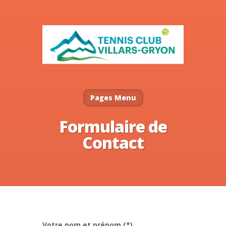
Pages Menu
Formulaire de
Contact
Votre nom et prénom (*)